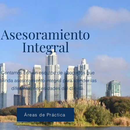
Asesoramiento
Integral
Contamos con un esquipo de abogados que
brinda asesoramiento integral para atender las
diferentes necesidades del cliente.
Áreas de Práctica