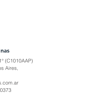
inas
 1° (C1010AAP)
s Aires,
s.com.ar
.0373