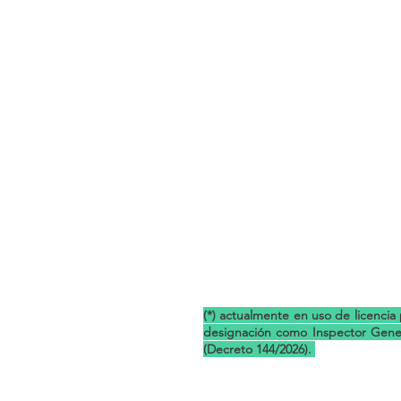
(*) actualmente en uso de licencia
designación como Inspector Genera
(Decreto 144/2026).